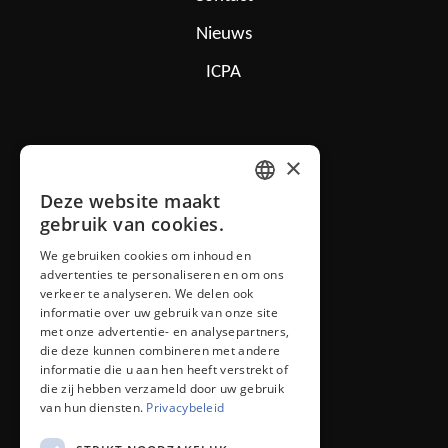
Nieuws
ICPA
IOLAN B.V.
×
Mon Plaisir 26
Deze website maakt
DUTCH
4879 AN Etten-Leur NL
gebruik van cookies.
We gebruiken cookies om inhoud en
ENGLISH
iolan@iolan.com
advertenties te personaliseren en om ons
verkeer te analyseren. We delen ook
informatie over uw gebruik van onze site
+31 (0)76 50 26 100
met onze advertentie- en analysepartners,
die deze kunnen combineren met andere
informatie die u aan hen heeft verstrekt of
die zij hebben verzameld door uw gebruik
van hun diensten.
Privacybeleid