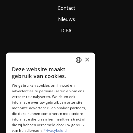
Contact
Nieuws
ICPA
IOLAN B.V.
×
Mon Plaisir 26
Deze website maakt
DUTCH
4879 AN Etten-Leur NL
gebruik van cookies.
We gebruiken cookies om inhoud en
ENGLISH
iolan@iolan.com
advertenties te personaliseren en om ons
verkeer te analyseren. We delen ook
informatie over uw gebruik van onze site
+31 (0)76 50 26 100
met onze advertentie- en analysepartners,
die deze kunnen combineren met andere
informatie die u aan hen heeft verstrekt of
die zij hebben verzameld door uw gebruik
van hun diensten.
Privacybeleid