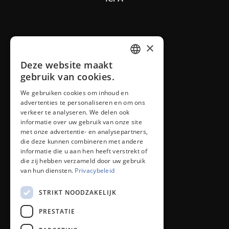
IOLAN B.V.
×
Mon Plaisir 26
Deze website maakt
4879 AN Etten-Leur NL
DUTCH
gebruik van cookies.
We gebruiken cookies om inhoud en
ENGLISH
iolan@iolan.com
advertenties te personaliseren en om ons
verkeer te analyseren. We delen ook
informatie over uw gebruik van onze site
+31 (0)76 50 26 100
met onze advertentie- en analysepartners,
die deze kunnen combineren met andere
informatie die u aan hen heeft verstrekt of
die zij hebben verzameld door uw gebruik
van hun diensten.
Privacybeleid
STRIKT NOODZAKELIJK
© 2022 - 2026 IOLAN B.V.
PRESTATIE
Voorwaarden