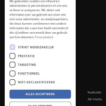
We gebruiken cookies om inhoud en
ENGLISH
iolan@iolan.com
advertenties te personaliseren en om ons
verkeer te analyseren. We delen ook
informatie over uw gebruik van onze site
+31 (0)76 50 26 100
met onze advertentie- en analysepartners,
die deze kunnen combineren met andere
informatie die u aan hen heeft verstrekt of
die zij hebben verzameld door uw gebruik
van hun diensten.
Privacybeleid
STRIKT NOODZAKELIJK
© 2022 - 2026 IOLAN B.V.
PRESTATIE
Voorwaarden
TARGETING
Privacy
FUNCTIONEEL
Responsible Disclosure
Instellingen
NIET-GECLASSIFICEERD
Realisatie:
ALLES ACCEPTEREN
RB-Media