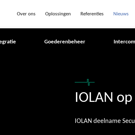
Over ons
Oplossingen
Referenties
Nieuws
egratie
Goederenbeheer
Intercom
IOLAN op 
IOLAN deelname Secur