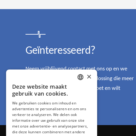
Geïnteresseerd?
Neem vrijblijvend contact met ons op en we
×
komen graag samen tot een oplossing die meer
Deze website maakt
dan uitstekend past bij wat u doet en wilt
DUTCH
gebruik van cookies.
beveiligen.
We gebruiken cookies om inhoud en
ENGLISH
advertenties te personaliseren en om ons
verkeer te analyseren. We delen ook
informatie over uw gebruik van onze site
met onze advertentie- en analysepartners,
die deze kunnen combineren met andere